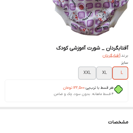
آفتابگردان _ شورت آموزشی کودک
برند:
آفتابگردان
سایز
XXL
XL
L
هر قسط با ترب‌پی:
۱۲۲٬۵۰۰
تومان
۴ قسط ماهانه. بدون سود، چک و ضامن.
مشخصات