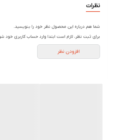
شادابی و زیبایی پوست
نظرات
فوق العاده کاربردی و با کیفیت
مورد استفاده در درمان درد های مفصلی
شما هم درباره این محصول نظر خود را بنویسید.
کمک به درمان و تسکین انواع تورم و انواع درد
برای ثبت نظر، لازم است ابتدا وارد حساب کاربری خود شو
قابلیت قرار گیری در فریزر و ماکروویو
افزودن نظر
جنس :برز
پک سرد و گرم برزنتی
Reusable Hot and Cold Gel Ice Pack
مشخصات و نحوه عملکرد:
کیسه سرد و گرم برزنتی درمان پژوه، محصولی جهت
قرار گیری در فریزر جهت تبدیل شدن به یخ ژله ای
کیسه آب سرد موارد استفاده زیادی دارد. به عنوان 
قرار داد.ولی در کیسه یخ می توان از تکه های یخ به
کمک موثری برای تسکین درد و کاهش تورم باشد. برای