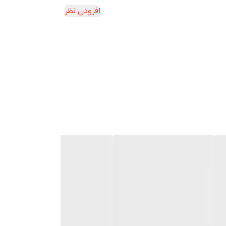
افزودن نظر
شادابی پوست
می باشد. کیسه های سرد و گرم
قابلیت
یر نقاط بدن مورد استفاده قرار می گیرد.
مفید باشد.تکه های یخ را در کیسه آب گرم نمی توان
 یا عضلات رنج می برید، در این صورت یخ می تواند
کین داده و تورم را رفع نماید. این کار سبب انقباض