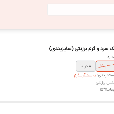
ک سرد و گرم برزنتی (سایزبندی)
دازه
11 در 15
8 در 10
ته‌بندی
:
کیسه آب گرم
نس
:
برزنتی
عاد
:
11*15