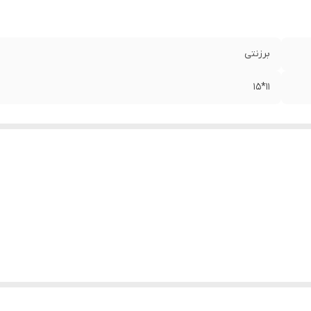
برزنتی
11*15