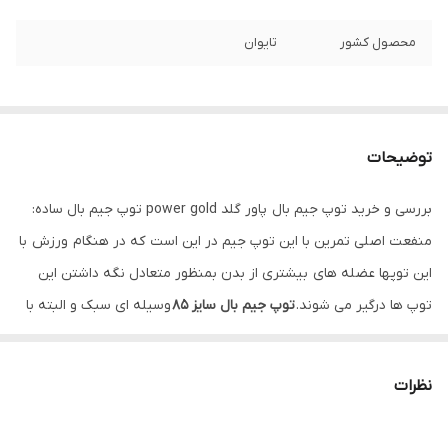
محصول کشور
تایوان
توضیحات
بررسی و خرید توپ جیم بال پاور گلد power gold توپ جیم بال ساده:
منفعت اصلی تمرین با این توپ جیم در این است که در هنگام ورزش با
این توپها عضله های بیشتری از بدن بمنظور متعادل نگه داشتن این
توپ ها درگیر می شوند.
توپ جیم بال سایز 85
وسیله ای سبک و البته با
پایداری و دوام بالا است که ورزش کردن با آن بسیار آسان و راحت بوده
به شکلی که در ورزش هایی نظیر ایروبیک ، یوگا ، پیلاتس و تناسب اندام
نظرات
و همچنین در درمان ، ریکاوری بعد از مصدومیت و توان بخشی مورد
استفاده قرار می گیرد .