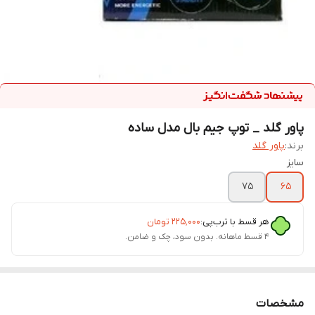
پاور گلد _ توپ جیم بال مدل ساده
برند:
پاور گلد
سایز
75
65
هر قسط با ترب‌پی:
۲۲۵٬۰۰۰
تومان
۴ قسط ماهانه. بدون سود، چک و ضامن.
مشخصات