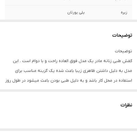
زیره
پلی یورتان
کفی
طراحی شده با ارگونومی کف پا ( حالت عمومی )
متناسب با قوس و انحنای کف پا
توضیحات
توضیحات
کفش طبی زنانه مادر یک مدل فوق العاده راحت و با دوام است . این
مدل به دلیل داشتن ظاهری زیبا باعث شده یک گزینه مناسب برای
استفاده در محل کار باشد و به دلیل طبی بودن باعث میشود در طول روز
خستگی در پاهایتان احساس نکنید .
ویژگی ها و مزایای استفاده از کفش طبی زنانه مادر
نظرات
کفش طبی زنانه مادر با داشتن آستری پارچه ای باعث شده تعریق پا را
به خود جذب کرده و پا در کفش سر نخورد و یا به علت تعریق ، پا دچار
زخم و یا بیماری های پوستی نشود.