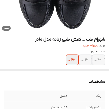
شهرام طب _ کفش طبی زنانه مدل مادر
برند:
شهرام طب
سایز بندی
42
41
40
مشخصات
رنگ
مشکی
ارتفاع پاشنه
3.5 سانتیمتر