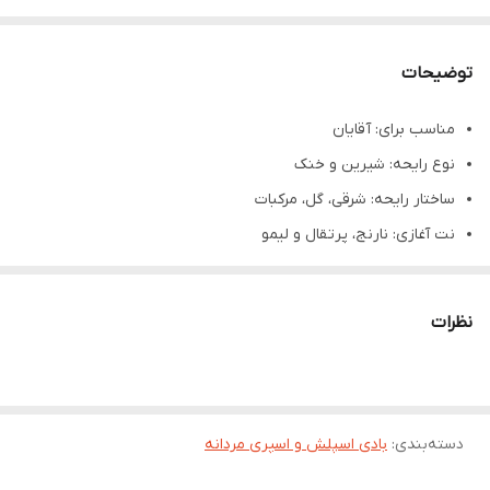
توضیحات
مناسب برای: آقایان
نوع رايحه: شيرين و خنک
ساختار رایحه: شرقی، گل، مرکبات
نت آغازی: نارنج، پرتقال و لیمو
نت میانی: گل شمعدانی و بنفشه
نت پایانی: گیاه پاتچولی، کهربا و مشک
نظرات
دسته‌بندی
:
بادی اسپلش و اسپری مردانه