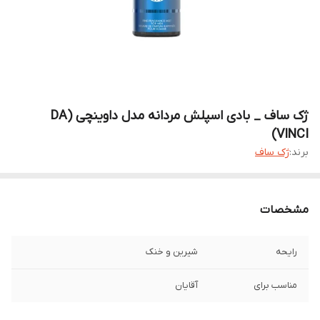
ژک ساف _ بادی اسپلش مردانه مدل داوینچی (DA
VINCI)
برند:
ژک ساف
مشخصات
رایحه
شيرين و خنک
مناسب برای
آقایان