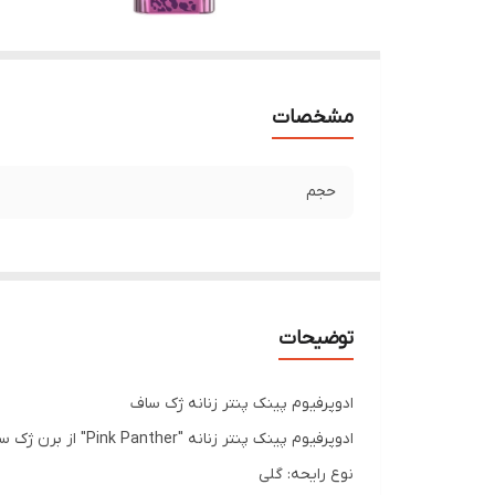
مشخصات
حجم
توضیحات
ادوپرفیوم پینک پنتر زنانه ژک ساف
ادوپرفیوم پینک پنتر زنانه "Pink Panther" از برن ژک ساف، در حجم 20 میل و مناسب استفاده روزمره خانم ها تولید شده است.
نوع رایحه: گلی