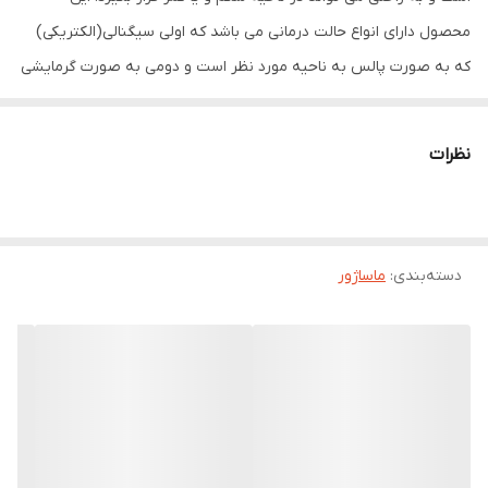
محصول دارای انواع حالت درمانی می باشد که اولی سیگنالی(الکتریکی)
که به صورت پالس به ناحیه مورد نظر است و دومی به صورت گرمایشی
که دارای پد های گرم شونده است. حالت سوم هم ارسال امواج آرامش
بخش از نوع مادون قرمز میباشد. ضمنا می توانید همزمان با پرداختن به
نظرات
امور روزانه و کاری یا ورزش از ماساژی گرم و دلچسب لذت ببرید و
دردهای خود را تسکین دهید. طراحی این محصول به صورت ایمن است و
اگر به هر دلیلی حرارت از حد مجاز بالاتر رود دستگاه بصورت اتوماتیک
دسته‌بندی
:
ماساژور
خاموش میگردد. این ماساژور دارای انواع حالات متفاوت ماساژ بوده و توان
حرارتی مناسبی دارد که در 3 مرحله میتوان آن را کاهش یا افزایش داد.
همچنین دارای چندین حالت ماساژ الکتریکی در چندین سطح قدرت
است.ماساژ شکم یک روش درمانی ملایم و غیر تهاجمی است که تاثیرات
آرامش بخشی و التیام بخشی برای برخی افراد دارد.​این ماساژور برای
درمان انواع مختلفی از بیماری‌ها، به ویژه اختلالات مربوط به شکم مانند
مشکلات گوارشی، یبوست و نفخ شکم هم به کار می‌رود.