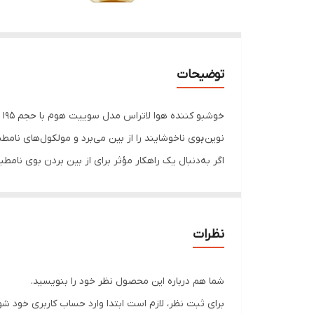
توضیحات
خ
نوین
ب
وی ناخوشایند را از بین می‌برد و مولکول‌های نام
اگر به‌دنبال یک راهکار مؤثر برای از بین بردن بوی نا
بیاورید و از هر لحظه در کنار رایحه‌ای دلنشین لذت ببرید
همچنین خوشبو کننده لاتراس بدون تست حیوانی تولید ش
مناسبی از ناحیه مورد نظر نگه دارید و اسپری کنید. ت
نظرات
حفظ کیفیت و کارایی محصول، آن را در دمای 10-40 درجه سانتی‌گراد و دور از نور مستقیم خورشید نگهداری کنید.
شما هم درباره این محصول نظر خود را بنویسید.
برای ثبت نظر، لازم است ابتدا وارد حساب کاربری خود شو