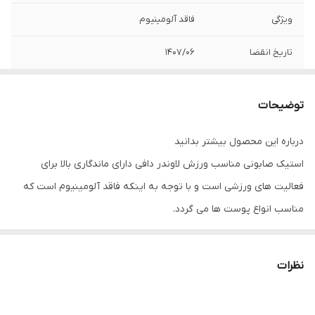
ویژگی
فاقد آلومینیوم
تاریخ انقضا
1407/06
توضیحات
درباره این محصول بیشتر بدانید
استیک صابونی مناسب ورزش لاوندر دافی دارای ماندگاری بالا برای
فعالیت‌ های ورزشی است و با توجه به اینکه فاقد آلومینیوم است که
مناسب انواع پوست‌ ها می گردد.
استیک صابونی بسیار سبک است و به دلیل بسته‌ بندی و فرمولاسیون
ژلی، به راحتی روی پوست پخش می‌ شود. این محصول بوی دلپذیری
نظرات
دارد. تعریق بدن به خودی خود بد نیست و برای بدن خاصیت نیز دارد.
اما گاهی بوی ناخوشایند آن سبب کاهش اعتماد به نفس و خجالت فرد