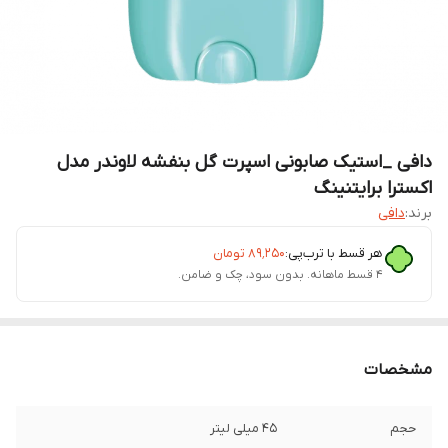
دافی _استیک صابونی اسپرت گل بنفشه لاوندر مدل
اکسترا برایتنینگ
برند:
دافی
هر قسط با ترب‌پی:
۸۹٬۲۵۰
تومان
۴ قسط ماهانه. بدون سود، چک و ضامن.
مشخصات
حجم
45 میلی لیتر