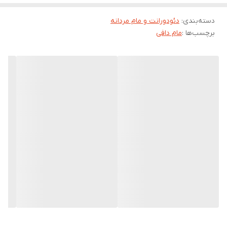
می‌ شود. بهتر است همیشه یکی از محصولات ضد تعریق را همراه خود
دسته‌بندی
:
دئودورانت و مام مردانه
داشته باشید تا در هنگام لزوم از آن بهره بگیرید.
برچسب‌ها :
مام دافی
بهترین زمان استفاده از استیک صابونی دافی هنگامی است که تازه از
حمام آمده‌ اید و پوستتان کاملاً تمیز است. مصرف استیک صابونی حتی
برای افرادی که پوست‌ های حساس دارند نیز مشکلی ایجاد نمی‌ کند.