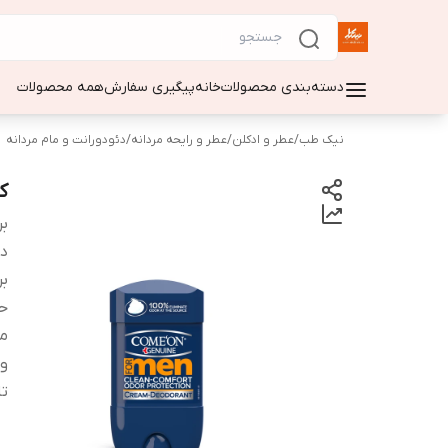
دسته‌بندی محصولات
خانه
پیگیری سفارش
همه محصولات
نیک طب
/
عطر و ادکلن
/
عطر و رایحه مردانه
/
دئودورانت و مام مردانه
ک
بر
دس
بر
ح
من
وی
تا