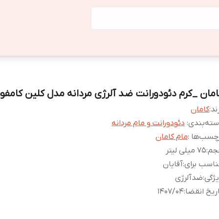
امان _کرم دئودورانت ضد آلرژی مردانه مدل کلین کامفو
ند:
کامان
ته‌بندی
:
دئودورانت و مام مردانه
چسب‌ها :
مام کامان
جم
:
75 میلی لیتر
اسب برای
:
آقایان
ژگی
:
ضدآلرژی
ریخ انقضا
:
1407/04