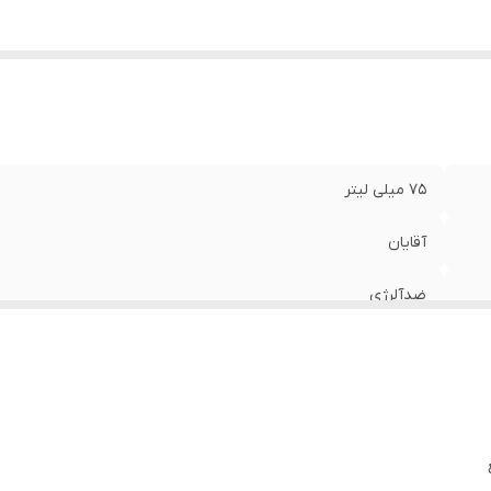
75 میلی لیتر
آقایان
ضدآلرژی
1407/04