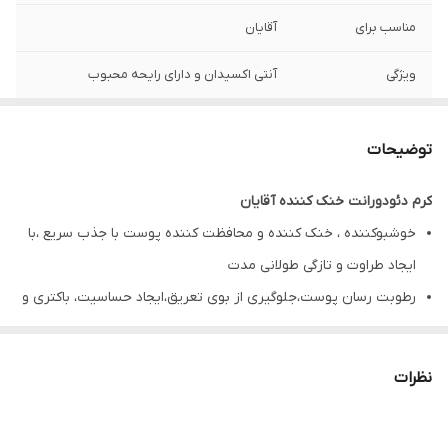
مناسب برای
آقایان
ویژگی
آنتی اکسیدان و دارای رایحه محبوب
تاریخ انقضا
1407/05
توضیحات
کرم دئودورانت خنک‌ کننده آقایان
خوشبوکننده ، خنک کننده و محافظت کننده پوست با جذب سریع ،با
ایجاد طراوت و تازگی طولانی مدت
رطوبت رسان پوست،جلوگیری از بوی تعریق،ایجاد حساسیت، باکتری و
خارش پوست
حاوی روغن درخت چای،زینک PCA ، ویتامین B5 ، آنتی اکسیدان و
نظرات
دارای رایحه محبوب