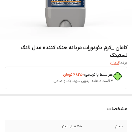
کامان _کرم دئودورات مردانه خنک کننده مدل لانگ
لستینگ
برند:
کامان
هر قسط با ترب‌پی:
۴۹٬۲۵۰
تومان
۴ قسط ماهانه. بدون سود، چک و ضامن.
مشخصات
حجم
75 میلی لیتر