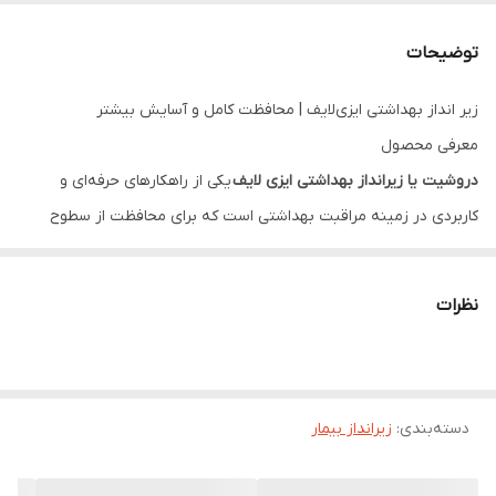
توضیحات
زیر انداز بهداشتی ایزی‌لایف | محافظت کامل و آسایش بیشتر
معرفی محصول
دروشیت یا زیرانداز بهداشتی ایزی لایف
یکی از راهکارهای حرفه‌ای و
کاربردی در زمینه مراقبت بهداشتی است که برای محافظت از سطوح
مختلف در برابر رطوبت، آلودگی و لکه‌های ناخواسته طراحی شده است.
این محصول با ترکیب فناوری‌های پیشرفته جذب رطوبت و لایه‌های
نظرات
محافظ، راه‌حلی مطمئن برای افزایش راحتی و بهداشت در شرایط مختلف
به شمار می‌رود.
زیراندازهای ایزی لایف با هدف ارائه محصولی با کیفیت و قابل اعتماد
دسته‌بندی
:
زیرانداز بیمار
تولید شده‌اند تا آسایش و اطمینان خاطر را برای کاربران در شرایط مختلف
فراهم کنند، خواه در منزل، بیمارستان یا هر محیط دیگری که نیاز به