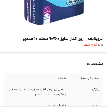
ایزی‌لایف _ زیر انداز سایز 60*90 بسته 10 عددی
برند:
ایزی لایف
مشخصات
تعداد در بسته
10 عدد
ویژگی
لایه رویی نرم و لطیف ظرفیت جذب بالا محکم
و مقاوم در برابر پاره شدن
اندازه
۹۰x۶۰ سانتی‌متر