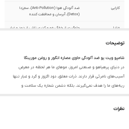
کارایی
ضد آلودگی هوا (Anti-Pollution)، سم‌زدا
(Detox)، آبرسان و محافظت کننده
مزایا
جلوگیری از خفگی مو و کدری ناشی از دود و غبار
حفظ رطوبت و درخشش طبیعی مو تنفس بهتر
پوست سر بدون ایجاد سنگینی روی مو
توضیحات
شامپو ویت یو ضد آلودگی حاوی عصاره انگور و روغن مورینگا
در دنیای پرهیاهو و صنعتی امروز، موهای ما هر لحظه در معرض
آسیب‌های نامرئی قرار دارند. ذرات معلق، دود اگزوز و گرد و غبار تنها
ریه‌های ما را هدف نمی‌گیرند، بلکه دشمن شماره یک سلامت و
درخشندگی موها نیز هستند.
شامپو ویت یو مدل Juicy Grapes
با حجم
۳۰۰ میلی‌لیتر، راه حلی هوشمندانه برای این معضل است. این محصول
نظرات
تنها یک شوینده نیست؛ بلکه یک روتین پاکسازی و مراقبت کامل برای
کسانی است که به سلامت “پوست سر” و “ساقه مو” اهمیت می‌دهند.