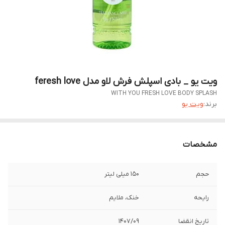
ویت یو _ بادی اسپلش فرش لاو مدل feresh love
WITH YOU FRESH LOVE BODY SPLASH
برند:
ویت یو
مشخصات
حجم
150 میلی لیتر
رایحه
خنک، ملایم
تاریخ انقضا
1407/09