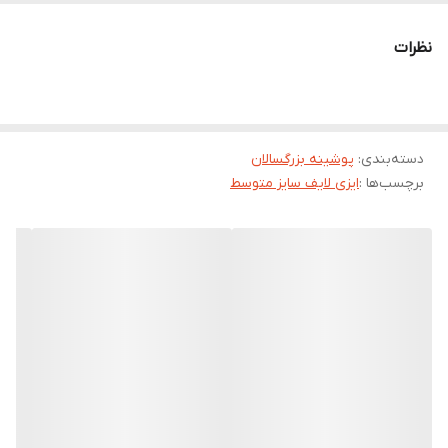
پوشینه چسبی بزرگسال ایزی لایف متوسط،
قابل تنظیم با اندازه دور
نظرات
کمر 70 تا 100
فراهم آوردن
امکان تحرک راحت تر
برای سالمندان
پوشک بزرگسال ایزی لایف متوسط، مجهز به
کانال توزیع و لایه جذب و
انتشار
دسته‌بندی
:
پوشینه بزرگسالان
برچسب‌ها :
ایزی لایف سایز متوسط
جلوگیری از وارد شدن
فشار بیش از حد به پاها
به هنگام استفاده