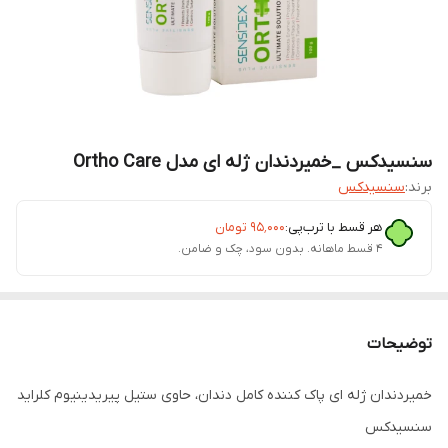
سنسیدکس _خمیردندان ژله ای مدل Ortho Care
برند:
سنسیدکس
هر قسط با ترب‌پی:
۹۵٬۰۰۰
تومان
۴ قسط ماهانه. بدون سود، چک و ضامن.
توضیحات
خمیردندان ژله ای پاک کننده کامل دندان، حاوی ستیل پیریدینیوم کلراید
سنسیدکس