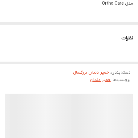
مدل Ortho Care
ویژگی‌های محصول:
خمیردندان های سری RX
نظرات
Ortho Care
خمیردندان ژله ای
پاک کننده کامل دندان
مناسب دندان های
تحت درمان ارتودنسی
دسته‌بندی
:
با ویسکوزیته تنظیم شده
خمیر دندان بزرگسال
برچسب‌ها :
خمیر دندان
ضد التهاب و رفع مشکلات لثه
رفع حساسیت دندان
ضد پوسیدگی
ضد پلاک
آنتی تارتار
جلوگیری از تحلیل و فرسایش مینای دندان