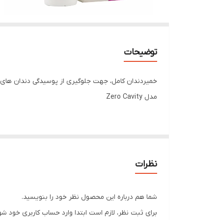
توضیحات
خمیردندان کامل، جهت جلوگیری از پوسیدگی دندان 
مدل Zero Cavity
خمیردندان های سری Advanced Relief
Zero Cavity
نظرات
خمیردندان کامل، جهت
جلوگیری از پوسیدگی دندان
خمیردندان دندان های حساس
شما هم درباره این محصول نظر خود را بنویسید.
از بین برنده جرم
برای ثبت نظر، لازم است ابتدا وارد حساب کاربری خود شو