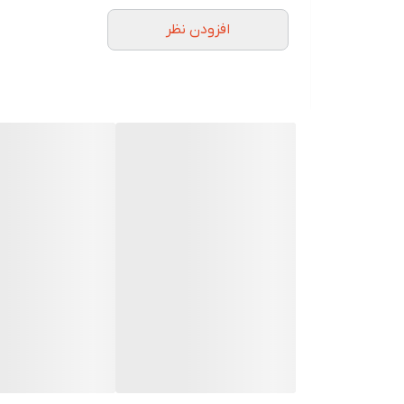
ضد پوسیدگی
افزودن نظر
ضد التهاب و رفع مشکلات لثه
رفع حساسیت دندان
ضد پلاک
آنتی تارتار
جلوگیری از تحلیل و فرسایش مینای دندان
رفع بوی نامطبوع دهان