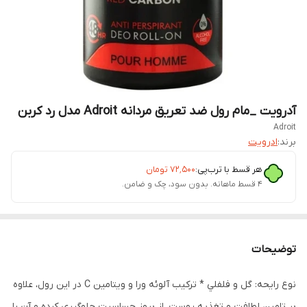
آدرویت _مام رول ضد تعریق مردانه Adroit مدل رد کربن
Adroit
برند:
ادرویت
هر قسط با ترب‌پی:
۷۲٬۵۰۰
تومان
۴ قسط ماهانه. بدون سود، چک و ضامن.
توضیحات
نوع رايحه: گل و فلفلي * ترکيب آلوئه ورا و ويتامين C در اين رول، علاوه
بر تامين لطافت و تغذيه پوست، از بروز حساسيت جلوگيري کرده و آن را