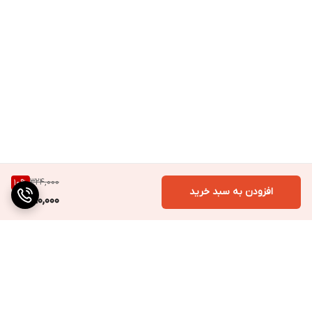
324,000
10
%
افزودن به سبد خرید
290,000