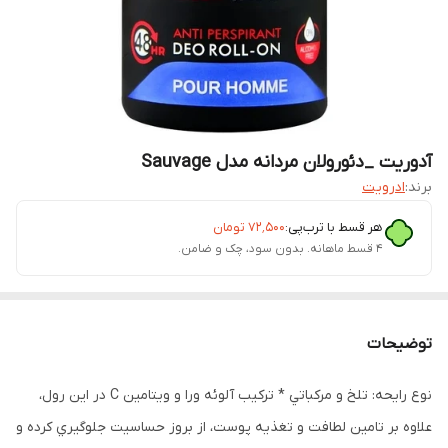
آدوریت _دئورولان مردانه مدل Sauvage
برند:
ادرویت
هر قسط با ترب‌پی:
۷۲٬۵۰۰
تومان
۴ قسط ماهانه. بدون سود، چک و ضامن.
توضیحات
نوع رايحه: تلخ و مرکباتي * ترکيب آلوئه ورا و ويتامين C در اين رول،
علاوه بر تامين لطافت و تغذيه پوست، از بروز حساسيت جلوگيري کرده و