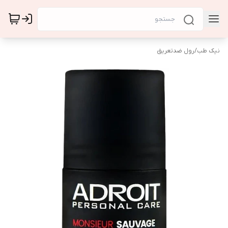
نیک طب
/
رول ضدتعریق