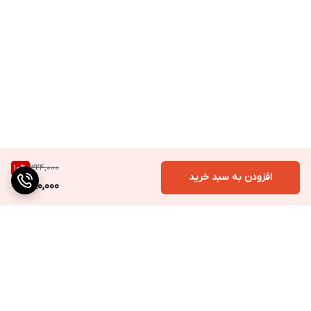
324,000
10
%
افزودن به سبد خرید
290,000
برگشت به بالا