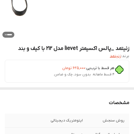
زنیتمد _پالس اکسیمتر lievet مدل 212 با کیف و بند
برند:
زنیتمد
هر قسط با ترب‌پی:
۶۲۵٬۰۰۰
تومان
۴ قسط ماهانه. بدون سود، چک و ضامن.
مشخصات
روش سنجش
اپتومتریک دیجیتالی