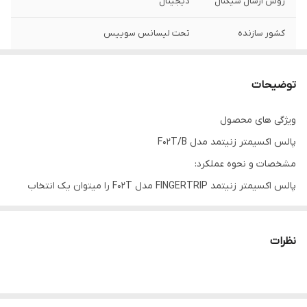
روش ارسال سیگنال
دیجیتال
کشور سازنده
تحت لیسانس سوییس
ابعاد
۳۲*۳۷*۶۲ میلیمتر
توضیحات
وزن
76 گرم
ویژگی های محصول
پالس اکسیمتر زنیتمد مدل F02T/B
مشخصات و نحوه عملکرد:
پالس اکسیمتر زنیتمد FINGERTRIP مدل F02T را میتوان یک انتخاب
دقیق و مقرون به صرفه دانست، چرا که این اکسیژن سنج در کنار قیمت
مناسب از کارایی بالایی نیز برخوردار است. نتایج سنجش اکسیژن خون به
نظرات
وسیله این دستگاه کاملا قابل اطمینان بوده و با توجه به طول عمر بسیار
بالای باتری، یک انتخاب بسیار کارآمد دراستفاده‌های خانگی خواهد بود.
همچنین لازم به ذکر است که این پالس اکسیمتر برای سنجش سطح