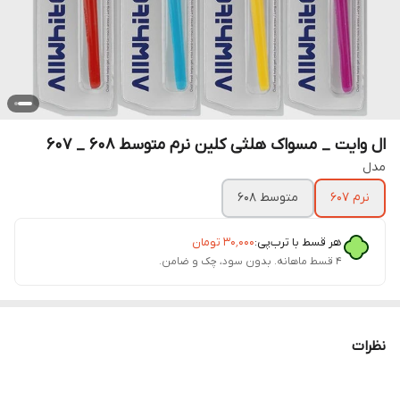
ال وایت _ مسواک هلثی کلین نرم متوسط 608 _ 607
مدل
نرم 607
متوسط 608
هر قسط با ترب‌پی:
۳۰٬۰۰۰
تومان
۴ قسط ماهانه. بدون سود، چک و ضامن.
نظرات