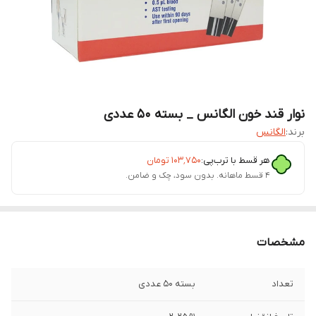
نوار قند خون الگانس _ بسته 50 عددی
برند:
الگانس
هر قسط با ترب‌پی:
۱۰۳٬۷۵۰
تومان
۴ قسط ماهانه. بدون سود، چک و ضامن.
مشخصات
تعداد
بسته 50 عددی