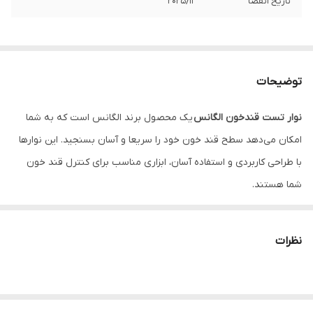
تاریخ انقضا
2025/11
توضیحات
نوار تست قندخون الگانس
یک محصول برند الگانس است که به شما
امکان می‌دهد سطح قند خون خود را سریعا و آسان بسنجید. این نوارها
با طراحی کاربردی و استفاده آسان، ابزاری مناسب برای کنترل قند خون
شما هستند.
با استفاده از
نوار تست قندخون الگانس
، شما می‌توانید سطح قند خون
خود را در هر زمان و هر مکانی سنجیده و نتیجه را به سرعت دریافت
نظرات
کنید. این نوارها به شما اطلاعات دقیق و قابل اعتمادی درباره سطح قند
خونتان می‌دهند تا بتوانید خودتان را بهبود بخشید و رژیم غذایی و
داروهایتان را با دقت تنظیم کنید.