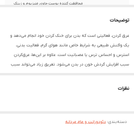
محافظت کننده پوست حاوی منیزیوم و زینک
حاوی ترکیبات مفید
توضیحات
مناسب برای
آقایان
عرق‌ کردن، فعالیتی است که بدن برای خنک‌ کردن خود انجام می‌‌دهد و
تاریخ انقضا
1405/08/28
یک واکنش طبیعی به شرایط خاص مانند هوای گرم، فعالیت بدنی،
استرس و احساس ترس یا عصبانیت است. علاوه بر این‌ها، عرق‌کردن
سبب افزایش گردش خون در بدن می‌شود. تعریق زیاد می‌تواند سبب
بیرون‌ رفتن الکل، کلسترول و نمک از بدن شود. زمانی که بدن عرق
می‌‌کند منافذ پوست باز شده و دانه‌‌های عرق روی پوست آزاد می‌‌شوند
نظرات
که این امر سبب سم‌‌زدایی و پاک‌‌سازی بدن می‌‌شود. استفاده از رول
خوشبو کننده بدن مردانه هیرومن آمبرلا موجب می‌شود تا در طول روز
کاملا خوشبو و ازبوی بد عرق جلوگیری می‌کند.
دسته‌بندی
:
دئودورانت و مام مردانه
رول خوشبو کننده بدن مردانه هیرومن آمبرلا ضد حساسیت و ضد
باکتری بوده و مناسب انواع پوست است. ترکیبات مفید به کار رفته در