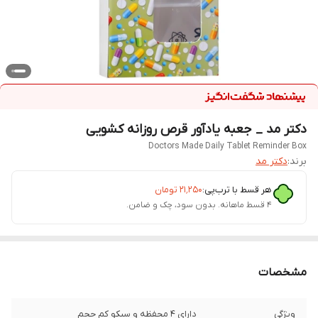
دکتر مد _ جعبه یادآور قرص روزانه کشویی
Doctors Made Daily Tablet Reminder Box
برند:
دکتر مد
هر قسط با ترب‌پی:
۲۱٬۲۵۰
تومان
۴ قسط ماهانه. بدون سود، چک و ضامن.
مشخصات
ویژگی
دارای 4 محفظه و سبکو کم حجم