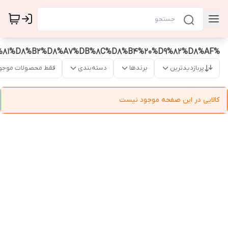
%D9%BE%D8%AF%20%D8%A7%D9%81%D8%B2%D8%A7%DB%8C%D8%B4%20%D9%82%D8%AF
پربازدیدترین
برندها
دسته‌بندی
فقط محصولات موجو
کالایی در این صفحه موجود نیست