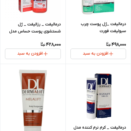
درمالیفت _ژل پوست چرب
درمالیفت _ رزالیفت _ ژل
سبولیفت فورت
شستشوی پوست حساس مدل
428,000
498,000
افزودن به سبد
افزودن به سبد
درمالیفت _ کرم نرم کننده مدل