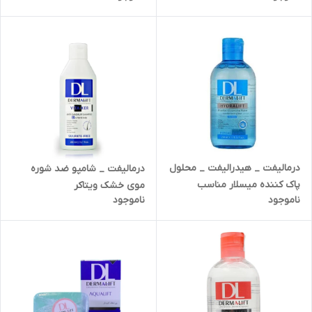
درمالیفت _ هیدرالیفت _ محلول
درمالیفت _ شامپو ضد شوره
پاک کننده میسلار مناسب
موی خشک ویتاکر
ناموجود
ناموجود
پوستهای خشک