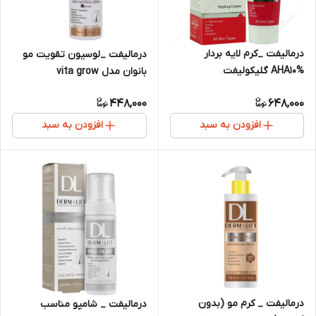
درمالیفت _کرم لایه بردار
درمالیفت _لوسیون تقویت مو
AHA10% گلیکولیفت
بانوان مدل vita grow
448,000
648,000
افزودن به سبد
افزودن به سبد
درمالیفت _ کرم مو (بدون
درمالیفت _ شامپو مناسب