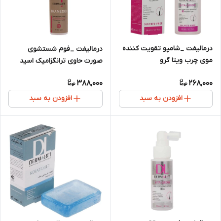
درمالیفت _شامپو تقویت کننده
درمالیفت _فوم شستشوی
موی چرب ویتا گرو
صورت حاوی ترانگزامیک اسید
ترنکسید مناسب انواع پوست
388,000
268,000
افزودن به سبد
افزودن به سبد