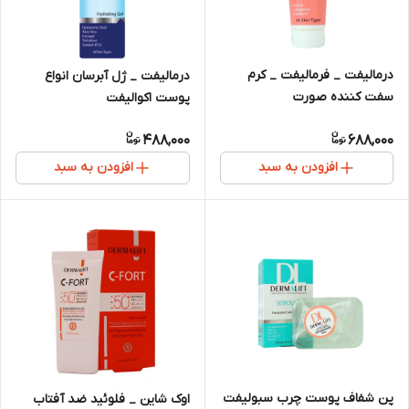
درمالیفت _ فرمالیفت _ کرم
درمالیفت _ ژل آبرسان انواع
سفت کننده صورت
پوست اکوالیفت
488,000
688,000
افزودن به سبد
افزودن به سبد
پن شفاف پوست چرب سبولیفت
اوک شاین _ فلوئید ضد آفتاب