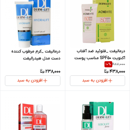
درمالیفت _فلوئید ضد آفتاب
درمالیفت _کرم مرطوب کننده
آکنویت SPF50 مناسب پوست
دست مدل هیدرالیفت
487,000
10
%
های چرب و جوشدار
238,000
438,000
افزودن به سبد
افزودن به سبد