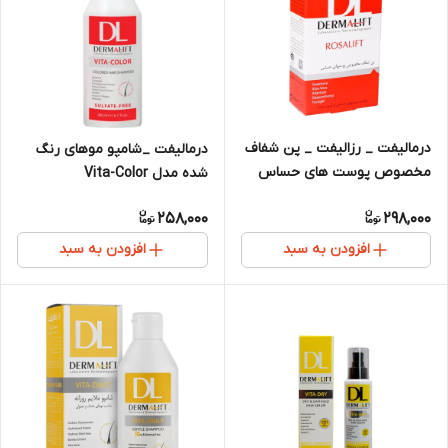
درمالیفت _ رزالیفت _ پن شفاف
درمالیفت _شامپو موهای رنگ
مخصوص پوست های حساس
شده مدل Vita-Color
258,000
298,000
افزودن به سبد
افزودن به سبد