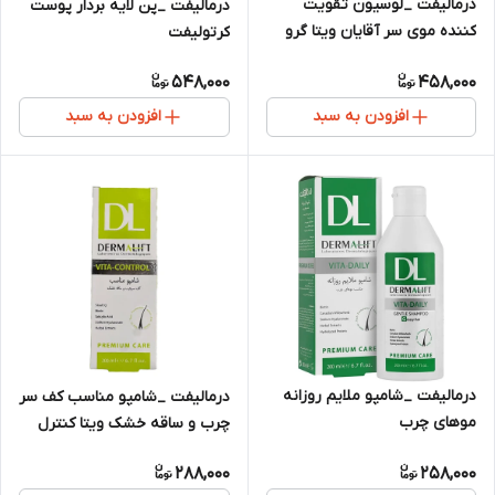
درمالیفت _لوسیون تقویت
درمالیفت _پن لایه بردار پوست
کننده موی سر آقایان ویتا گرو
کرتولیفت
548,000
458,000
افزودن به سبد
افزودن به سبد
درمالیفت _شامپو ملایم روزانه
درمالیفت _شامپو مناسب کف سر
موهای چرب
چرب و ساقه خشک ویتا کنترل
288,000
258,000