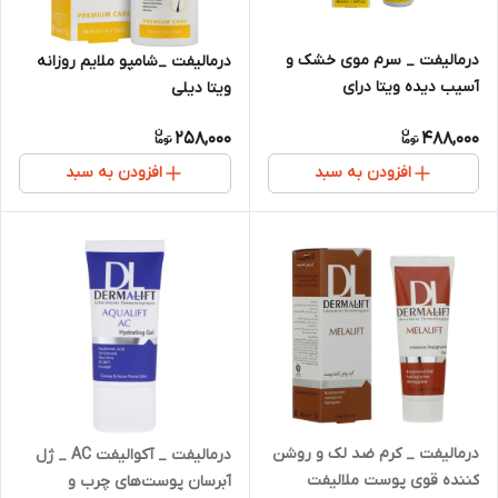
درمالیفت _ سرم موی خشک و
درمالیفت _شامپو ملایم روزانه
آسیب دیده ویتا درای
ویتا دیلی
258,000
488,000
افزودن به سبد
افزودن به سبد
درمالیفت _ کرم ضد لک و روشن
درمالیفت _ آکوالیفت AC _ ژل
کننده قوی پوست ملالیفت
آبرسان پوست‌های چرب و