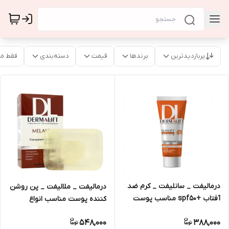
پربازدیدترین
برندها
قیمت
دسته‌بندی
فقط م
درمالیفت _ سانلیفت _ کرم ضد
درمالیفت _ ملالیفت _ پن روشن
آفتاب +spf50 مناسب پوست
کننده پوست مناسب انواع
چرب 40ml
پوست 100g
548,000
388,000