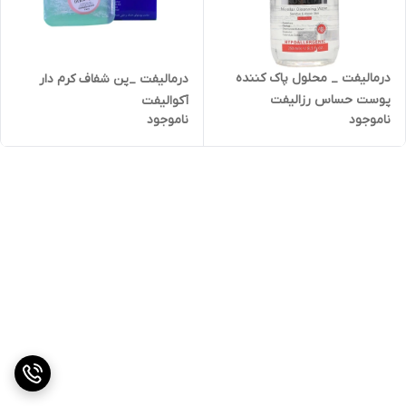
درمالیفت _ محلول پاک کننده
درمالیفت _پن شفاف کرم دار
پوست حساس رزالیفت
آکوالیفت
ناموجود
ناموجود