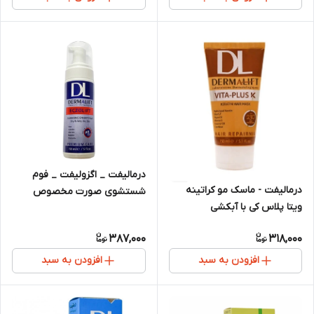
درمالیفت _ اگزولیفت _ فوم
درمالیفت - ماسک مو کراتینه
شستشوی صورت مخصوص
ویتا پلاس کی با آبکشی
پوست های خشک و خیلی خشک
387,000
318,000
افزودن به سبد
افزودن به سبد