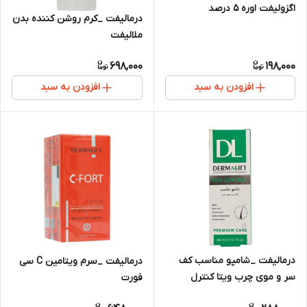
اگزولیفت اوره 5 درصد
درمالیفت _کرم روشن کننده بدن
ملالیفت
698,000
198,000
افزودن به سبد
افزودن به سبد
درمالیفت _شامپو مناسب کف
درمالیفت _سرم ویتامین C سی
سر و موی چرب ویتا کنترل
فورت