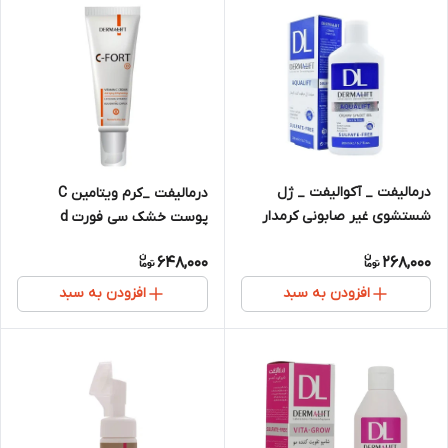
درمالیفت _ آکوالیفت _ ژل
درمالیفت _کرم ویتامین C
شستشوی غیر صابونی کرمدار
پوست خشک سی فورت d
مدل مناسب پوست خشک
648,000
268,000
افزودن به سبد
افزودن به سبد