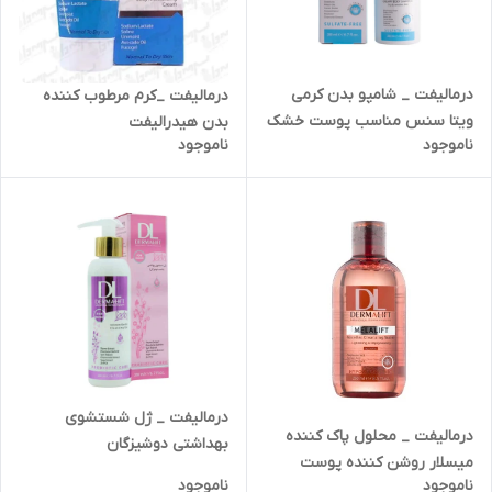
درمالیفت _ شامپو بدن کرمی
درمالیفت _کرم مرطوب کننده
ویتا سنس مناسب پوست خشک
بدن هیدرالیفت
ناموجود
ناموجود
و حساس
درمالیفت _ ژل شستشوی
درمالیفت _ محلول پاک کننده
بهداشتی دوشیزگان
میسلار روشن کننده پوست
ناموجود
ناموجود
صورت ملالیفت