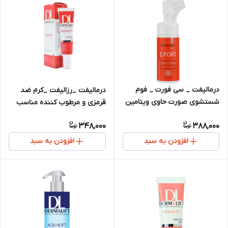
درمالیفت _ سی فورت _ فوم
درمالیفت _رزالیفت _کرم ضد
شستشوی صورت حاوی ویتامین
قرمزی و مرطوب کننده مناسب
سی 150ml
پوست های قرمز و حساس
348,000
388,000
افزودن به سبد
افزودن به سبد