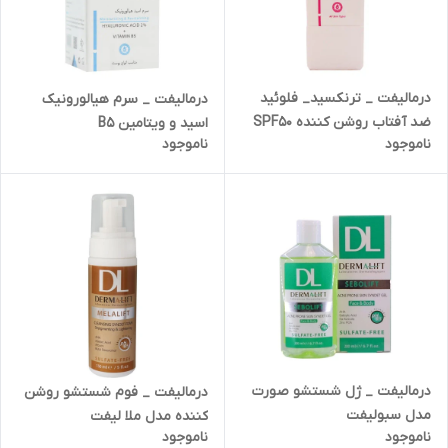
درمالیفت _ ترنکسید_ فلوئید
درمالیفت _ سرم هیالورونیک
ضد آفتاب روشن کننده SPF50
اسید و ویتامین B5
ناموجود
ناموجود
مناسب انواع پوست 40 میلی لیتر
درمالیفت _ ژل شستشو صورت
درمالیفت _ فوم شستشو روشن
مدل سبولیفت
کننده مدل ملا لیفت
ناموجود
ناموجود