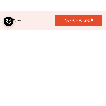
دور از دسترس کودکان، نور مستقیم آفتاب و در مکان خشک و خنک
نگهداری شود.
افزودن به سبد خرید
476,000
برگشت به بالا
ارسال به سراسر کشور
پرداخت متنوع