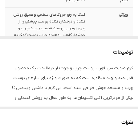
حجم
40 میلی لیتر
ویژگی
کمک به رفع چروک‌های سطحی و عمیق روشن
کننده و درخشان کننده پوست پیشگیری از
پیری زودرس پوست مناسب پوست چرب و
جوشدار کاهش دهنده چربی پوست کمک به
رفع جوش‌ها حاوی ویتامین C
توضیحات
کارایی
کمک به رفع چروک‌های سطحی و عمیق
کرم صورت سی فورت پوست چرب و جوشدار درمالیفت یک محصول
مناسب برای
پوست چرب وجوش دار
قدرتمند و چند منظوره است که به صورت ویژه برای نیازهای پوست
تاریخ
1406/03
چرب و مستعد جوش طراحی شده است. این کرم با داشتن ویتامین C
،یکی از موثرترین آنتی اکسیدان‌ها، به طور فعال به روشن کنندگی و
درخشان کنندگی پوست می‌پردازد. ویتامین سی با خنثی نمودن
رادیکال‌های آزاد، از آسیب‌های محیطی پیشگیری نموده و به روشن‌تر و
نظرات
یکنواخت‌تر شدن رنگ پوست کمک می‌کند، به ویژه برای افرادی که با
لکه‌ها و تیرگی‌های پوستی دست و پنجه نرم می‌کند.