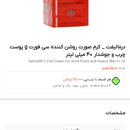
درمالیفت _ کرم صورت روشن کننده سی فورت g پوست
چرب و جوشدار 40 میلی لیتر
Dermalift C Fort Cream For Acne Prone And Greasy Skin 40 ml
برند:
درمالیفت
هر قسط با ترب‌پی:
۱۱۹٬۰۰۰
تومان
۴ قسط ماهانه. بدون سود، چک و ضامن.
مشخصات