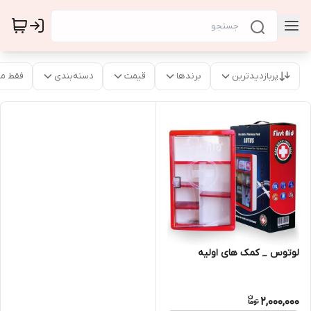
پربازدیدترین
برندها
قیمت
دسته‌بندی
فقط م
لوتوس _ کمک های اولیه
2,000,000