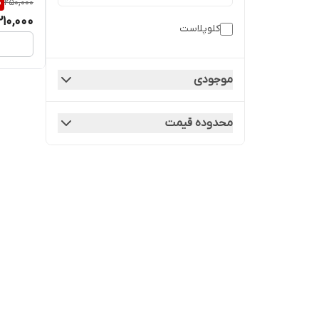
%
250,000
210,000
کلوپلاست
موجودی
محدوده قیمت