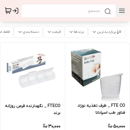
پربازدیدترین
برندها
قیمت
دسته‌بندی
فقط م
FTE CO _ ظرف تغذیه نوزاد
FTECO _ نگهدارنده قرص روزانه
فناور طب اسپادانا
برند
30,000
50,000