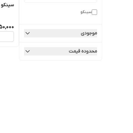
سینکو _
سینکو
50,000
موجودی
محدوده قیمت