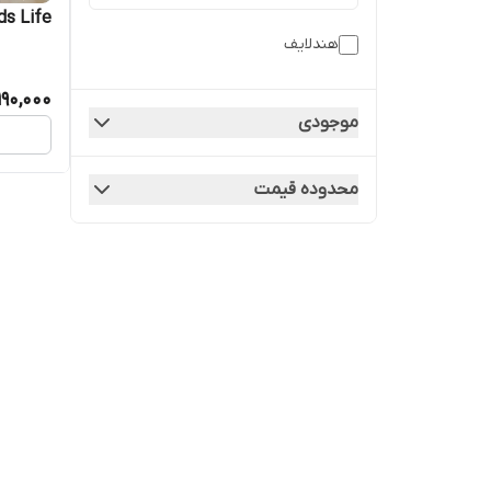
Hands Life_کیسه 
هندلایف
190,000
موجودی
محدوده قیمت