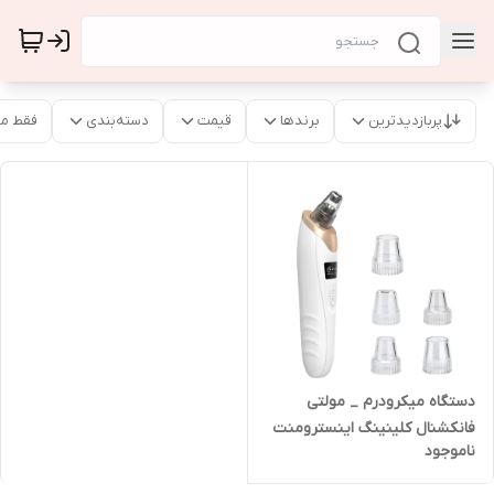
پربازدیدترین
برندها
قیمت
دسته‌بندی
فقط م
دستگاه میکرودرم _ مولتی
فانکشنال کلینینگ اینسترومنت
ناموجود