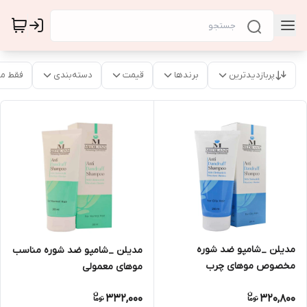
پربازدیدترین
برندها
قیمت
دسته‌بندی
فقط م
مدیلن _شامپو ضد شوره
مدیلن _شامپو ضد شوره مناسب
مخصوص موهای چرب
موهای معمولی
332,000
320,800