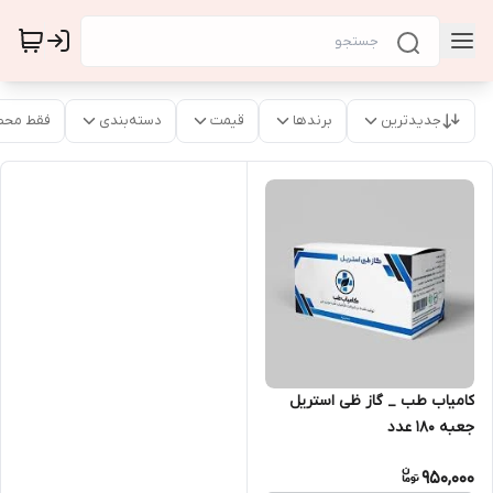
جدیدترین
برندها
قیمت
دسته‌بندی
فقط محص
کامیاب طب _ گاز ظی استریل
جعبه 180 عدد
950,000