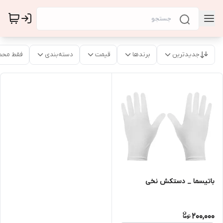
جدیدترین
برندها
قیمت
دسته‌بندی
فقط محص
باتیسما _ دستکش نخی
200,000