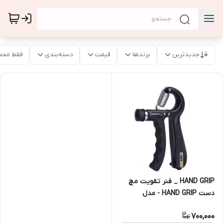
جدیدترین
برندها
قیمت
دسته‌بندی
فقط محص
HAND GRIP _ فنر تقویت مچ
دست HAND GRIP - مدل
CM686
700,000