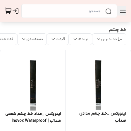
خط چشم
جدیدترین
برندها
قیمت
دسته‌بندی
فقط محص
اینووکس _خط چشم مدادی
اینووکس _مداد خط چشم شمعی
ضدآب
ضدآب | Inovox Waterproof
Gel Eyeliner