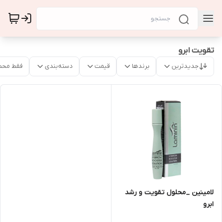
تقویت ابرو
جدیدترین
برندها
قیمت
دسته‌بندی
فقط محص
لامینین _محلول تقویت و رشد
ابرو