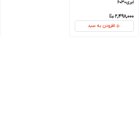
ابری6030
2,498,000
افزودن به سبد