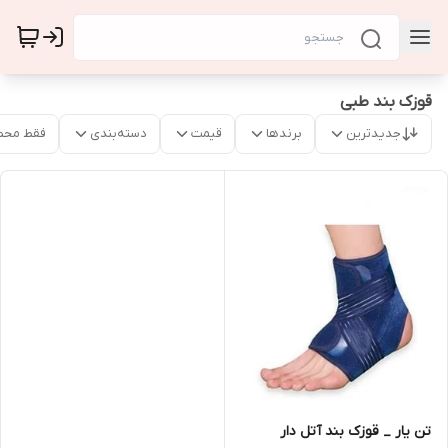
قوزک بند طبی
جدیدترین
برندها
قیمت
دسته‌بندی
فقط محص
تن یار _ قوزک بند آتل دار