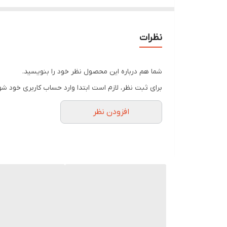
از آنجاییکه مصرف به موقع دارو بسیار حائز اهمیت است
نگهداری دارو و یا به اصطلاح جا قرصی می تواند نقش مو
قرار داد تا در موقع لزوم از آن استفاده کرد.
نظرات
ویژگی های جعبه یادآوری هفتگی دارو دکتر مد
دارای ۷ محفظه جداگانه
شما هم درباره این محصول نظر خود را بنویسید.
کم حجم و سبک
برای ثبت نظر، لازم است ابتدا وارد حساب کاربری خود شو
افزودن نظر