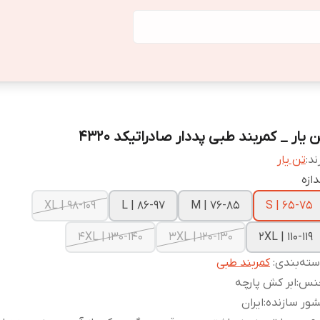
 یار _ کمربند طبی پددار صادراتیکد 4320
ند:
تن یار
دازه
XL | 98-109
L | 86-97
M | 76-85
S | 65-75
4XL | 130-140
3XL | 120-130
2XL | 110-119
ته‌بندی
:
کمربند طبی
نس
:
ابر کش پارچه
ور سازنده
:
ایران