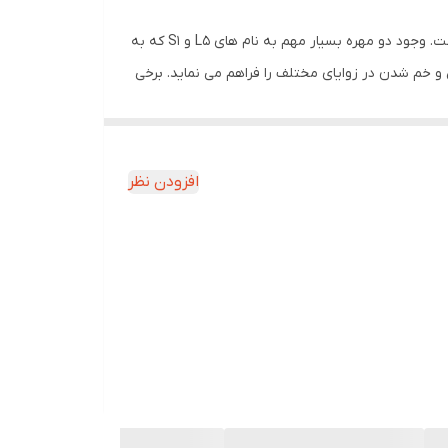
یکی از نواحی مهم و پیچیده بدن انسان ستون فقرات است که کار آن ثابت نگهداشتن و کمک به بدن برای انجام فعالیت های روزانه است. وجود دو مهره بسیار مهم به نام های L5 و S1 که به
خم شدن در زوایای مختلف را فراهم می نماید. برخی
 فقرات باعث احساس درد در ناحیه پشت و
ه بخش زیادی از وزن بالا تنه را به دوش می کشد. اکثر دردهایی که در این ناحیه حس می
افزودن نظر
رده بر روی مهره های کمر باعث کاهش و پیشگیری از
تفاده کرد. این محصول دارای بالشتک متحرک است که
بلیت تنظیم جهت کنترل مقدار فشار اعمالی بر روی
ه شده پلاستیکی انعطاف پذیر جهت حمایت بیشتر از مهره
اکروایلیاک به منظور پیشگیری و درمان برخی از بیماری