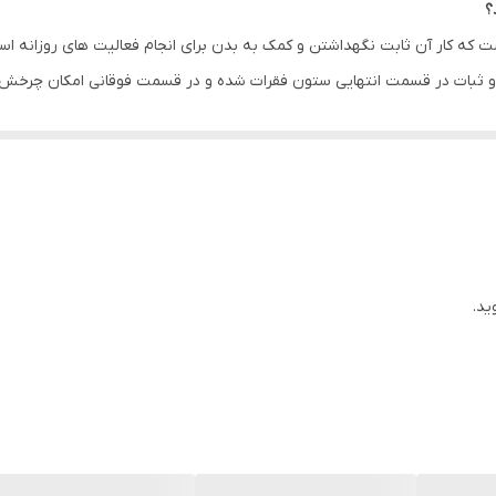
؟
و ثبات در قسمت انتهایی ستون فقرات شده و در قسمت فوقانی امکان چرخش و 
ای، اسپاسم و گرفتگی مفاصل و همچنین ضعف عضلات و قوس بیش از حد ستون
قسمت انتهایی کمر جایی است که بیشترین میزان درد در آن حس می شود شامل 5 مهره است ک
ن و ضربه دیدن، سیاتیک و یا دیسک کمر است. کمربند سماطب با کاهش فشار وا
ید.
د موجود در بازار تهیه شده که به این منظور می توان از آن به مدت طولانی اس
ی لگنی متمرکز می شود. این کمربند پددار در دوطرف خود کش دوبل دارد که قا
ار موثر باعث گرم نگه داشتن ناحیه مورد نظر نیز می شود. دارای نوارهای دوخت
نگام بستن و سفت شدن می باشد.
ییر میزان فشار و افزایش زاویه فشار وارد بر استخوان خاجی، ایلیاک و ناحیه س