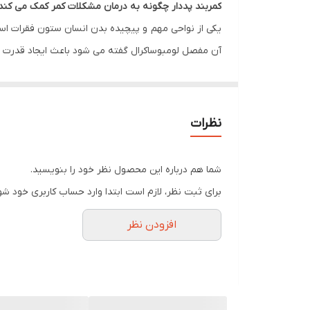
کمربند پددار چگونه به درمان مشکلات کمر کمک می کند
آن مفصل لومبوساکرال گفته می شود باعث ایجاد قدرت 
از مشکلات نظیر پوکی استخوان، فتق دیسک بین مهره 
لومبوساکرال شود.
نظرات
شود ناشی از علل مکتنیکی مانند آرتروز، رگ به رگ شد
درد می شود.
شما هم درباره این محصول نظر خود را بنویسید.
معرفی کمربند پددار صادراتی تن یار
برای ثبت نظر، لازم است ابتدا وارد حساب کاربری خود شو
کمربند پددار صادراتی تن یار با استفاده از بهترین موا
افزودن نظر
توسط آن اعمال فشار وارده بیشتر در ناحیه کمری و کمر
ناحیه مورد نظر دارد. البته این امر علاوه بر اعمال فش
ها و همچنین جلوگیری کردن از جمع شدن کمربند در ه
با استفاده از این کمربند می توان از مهره های کمری، تغ