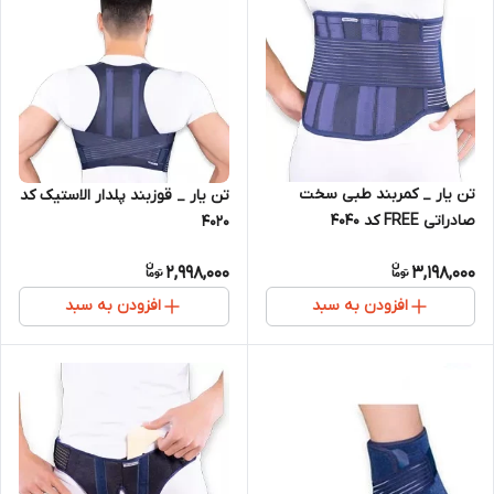
تن یار _ کمربند طبی سخت
تن یار _ قوزبند پلدار الاستیک کد
صادراتی FREE کد 4040
4020
2,998,000
3,198,000
افزودن به سبد
افزودن به سبد