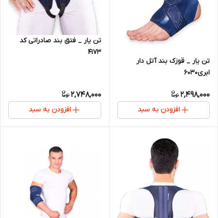
تن یار _ فتق بند صادراتی کد
4173
تن یار _ قوزک بند آتل دار
ابری6030
2,748,000
2,498,000
افزودن به سبد
افزودن به سبد