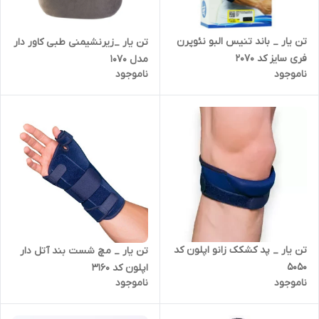
تن یار _ باند تنیس البو نئوپرن
تن یار _زیرنشیمنی طبی کاور دار
فری سایز کد 2070
مدل 1070
ناموجود
ناموجود
تن یار _ پد کشکک زانو اپلون کد
تن یار _ مچ شست بند آتل دار
5050
اپلون کد 3160
ناموجود
ناموجود