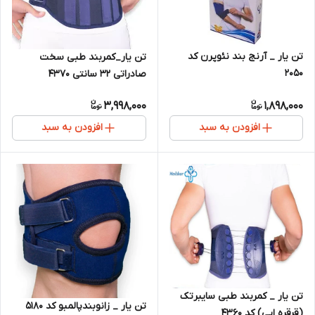
تن یار _ آرنج بند نئوپرن کد
تن یار_کمربند طبی سخت
2050
صادراتی 32 سانتی 4370
3,998,000
1,898,000
افزودن به سبد
افزودن به سبد
تن یار _ کمربند طبی سایبرتک
تن یار _ زانوبندپالمبو کد 5180
(قرقره ایی) کد 4360