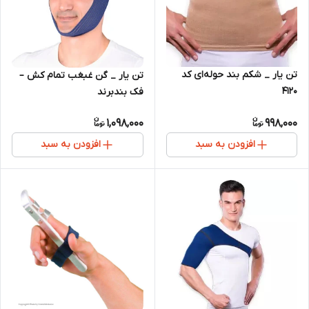
تن یار _ شکم بند حوله‌ای کد
تن یار _ گن غبغب تمام کش –
4120
فک بندبرند
1,098,000
998,000
افزودن به سبد
افزودن به سبد