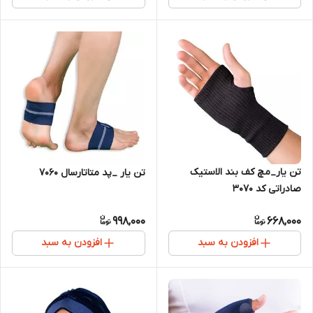
تن یار_مچ کف بند الاستیک
تن یار _پد متاتارسال 7060
صادراتی کد 3070
998,000
668,000
افزودن به سبد
افزودن به سبد