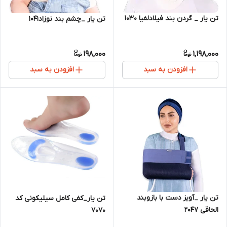
تن یار _ گردن بند فیلادلفیا 1030
تن یار _چشم بند نوزاد1041
198,000
1,198,000
افزودن به سبد
افزودن به سبد
تن یار _آویز دست با بازوبند
تن یار_کفی کامل سیلیکونی کد
الحاقی 2047
7070