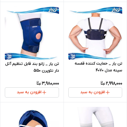
تن یار _ حمایت کننده قفسه
تن یار _ زانو بند قابل تنظیم آتل
سینه مدل 4070
دار نئوپرن 5150
3,980,000
2,998,000
افزودن به سبد
افزودن به سبد