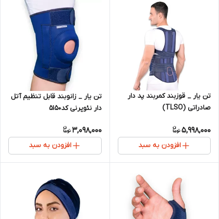
تن یار _ قوزبند کمربند پد دار
تن یار _ زانوبند قابل تنظیم آتل
صادراتی (TLSO)
دار نئوپرنی کد5150
3,098,000
5,998,000
افزودن به سبد
افزودن به سبد