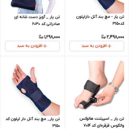
تن یار - مچ بند آتل داراپلون
تن یار _ آویز دست شانه ای
کد3150
صادراتی کد 2030
1,298,000
2,498,000
افزودن به سبد
افزودن به سبد
تن یار _ اسپیلنت هالوکس
تن یار_ مچ بند آتل دار اپلون کد
والگوس قرقره‌ای کد 7014
3150