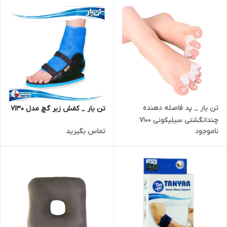
تن یار _ پد فاصله دهنده
تن یار _ کفش زیر گچ مدل 7130
چندانگشتی سیلیکونی 7100
ناموجود
تماس بگیرید