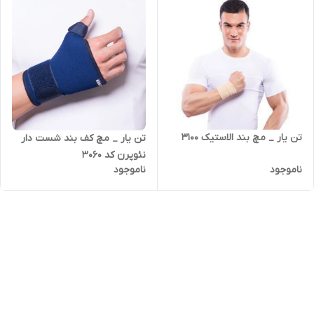
تن یار _ مچ بند الاستیک 3100
تن یار _ مچ کف بند شست دار
نئوپرن کد 3060
ناموجود
ناموجود