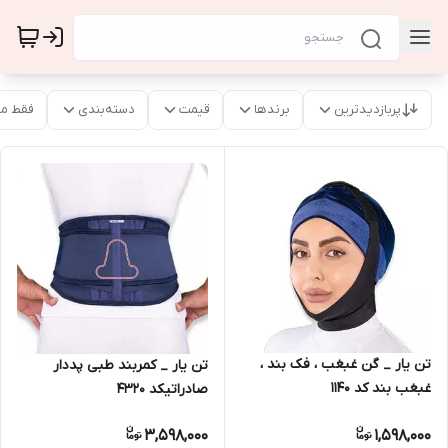
پربازدیدترین
برندها
قیمت
دسته‌بندی
فقط م
تن یار _ گن غبغب ، فک بند ،
تن یار _ کمربند طبی پددار
غبغب بند کد 1140
صادراتیکد 4320
3,598,000
1,598,000