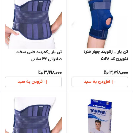
تن یار _ زانوبند چهار فنره
تن یار _کمربند طبی سخت
نئوپرن کد 5028
صادراتی 32 سانتی
3,998,000
3,798,000
افزودن به سبد
افزودن به سبد