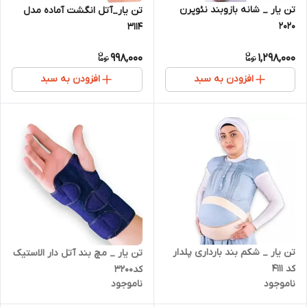
تن یار _ شانه بازوبند نئوپرن
تن یار_آتل انگشت آماده مدل
2020
3114
998,000
1,298,000
افزودن به سبد
افزودن به سبد
تن یار _ شکم بند بارداری پلدار
تن یار _ مچ بند آتل دار الاستیک
کد 4111
کد3200
ناموجود
ناموجود