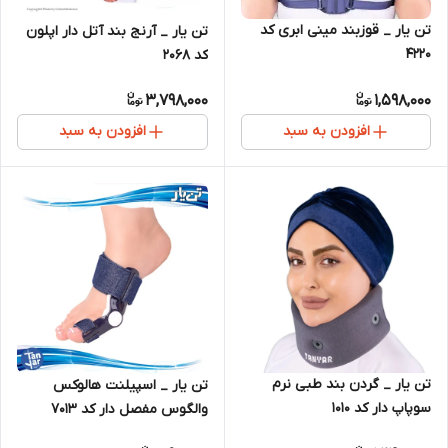
تن یار _ قوزبند مینی ابری کد
تن یار _ آرنج بند آتل دار اپلون
4220
کد 2068
3,798,000
1,598,000
افزودن به سبد
افزودن به سبد
تن یار _ گردن بند طبی نرم
تن یار _ اسپیلنت هالوکس
سوپاپ دار کد 1010
والگوس مفصل دار کد 7013