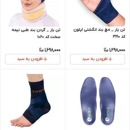
تن یار _ مچ بند انگشتی اپلون
تن یار _ گردن بند طبی نیمه
کد 3210
سخت کد 1060
1,698,000
1,298,000
افزودن به سبد
افزودن به سبد