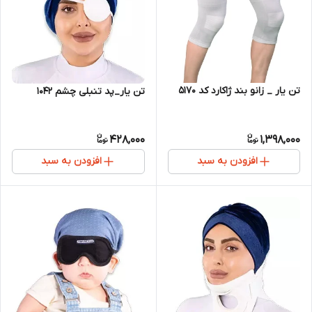
تن یار _ زانو بند ژاکارد کد 5170
تن یار_پد تنبلی چشم 1042
428,000
1,398,000
افزودن به سبد
افزودن به سبد