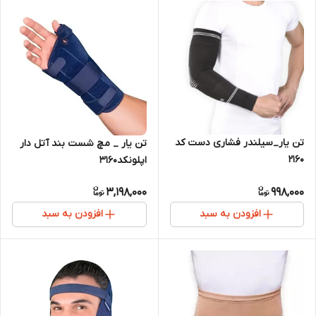
تن یار_سیلندر فشاری دست کد
تن یار _ مچ شست بند آتل دار
2160
اپلونکد3160
3,198,000
998,000
افزودن به سبد
افزودن به سبد