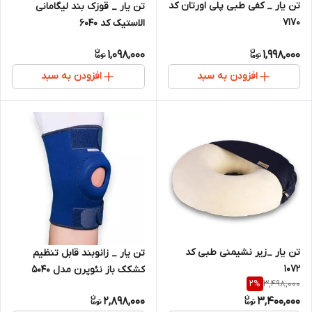
تن یار _ کفی طبی پلی اورتان کد
تن یار _ قوزک بند لیگامانی
7170
الاستیک کد 6040
1,098,000
1,998,000
افزودن به سبد
افزودن به سبد
تن یار _زیر نشیمنی طبی کد
تن یار _ زانوبند قابل تنظیم
1072
کشکک باز نئوپرن مدل 5040
3,498,000
2
%
2,898,000
3,400,000