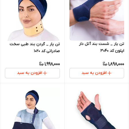
تن یار _ شست بند آتل دار
تن یار _ گردن بند طبی سخت
اپلون کد 3040
صادراتی کد 1020
1,998,000
1,898,000
افزودن به سبد
افزودن به سبد