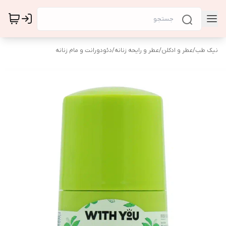
نیک طب
/
عطر و ادکلن
/
عطر و رایحه زنانه
/
دئودورانت و مام زنانه