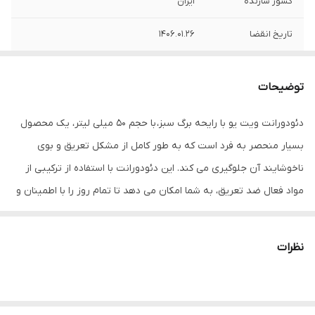
کشور سازنده
ایران
تاریخ انقضا
1406.01.26
نوع رایحه
برگ سبز
توضیحات
دئودورانت ویت یو با رایحه برگ سبز، با حجم 50 میلی لیتر، یک محصول
بسیار منحصر به فرد است که به طور کامل از مشکل تعریق و بوی
ناخوشایند آن جلوگیری می‌ کند. این دئودورانت با استفاده از ترکیبی از
مواد فعال ضد تعریق، به شما امکان می‌ دهد تا تمام روز را با اطمینان و
خشکی سپری کنید.
یکی از ویژگی‌ های برجسته این محصول، رایحه برگ سبز آن است. این
نظرات
رایحه ملایم و طبیعی به شما احساس تازگی و آرامش می‌ دهد و در عین
حال بوی ناخوشایند تعریق را از بین می برد. بنابراین، با استفاده از این
دئودورانت رولی، شما می‌ توانید از بوی تازه و خنک برگ سبز نهایت لذت