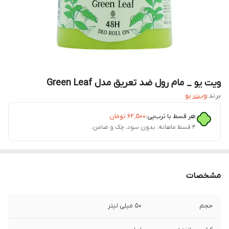
ویت یو _ مام رول ضد تعریق مدل Green Leaf
برند:
ویت یو
هر قسط با ترب‌پی:
۶۲٬۵۰۰
تومان
۴ قسط ماهانه. بدون سود، چک و ضامن.
مشخصات
حجم
50 میلی لیتر