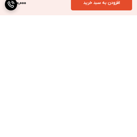
افزودن به سبد خرید
650,000
عدد درج شده بروی بدنه
الکل سنج
مماس است. بدیهی است عدد مذکور
نمایانگر
درصد الکل
مایع مورد آزمایش میباشد.
مشخصات فنی الکل سنج
جنس بدنه
: شیشه شفاف
رنج کاری
: از ۰ تا ۱۰۰ درصد
برگشت به بالا
طول
: ۲۹ سانتیمتر
طول بخش درجه بندی شده
: 14 سانتیمتر
وزن
: 35 گرم (با کاور)
ارسال به سراسر کشور
پرداخت متنوع
تضمین کیفیت کالا