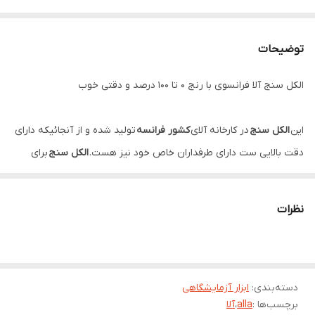
توضیحات
الکل سنج آلا فرانسوی با رنج ۰ تا ۱۰۰ درصد و دقتی خوب
این
الکل سنج
در کارخانه آلای
کشور فرانسه
تولید شده و از آنجائیکه دارای
دقت بالایی ست دارای طرفداران خاص خود نیز هست.
الکل سنج
برای
سنجش درصد الکل انواع مایعات برای خانه و یا مصرف آزمایشگاهی نیاز
دارید، این
تستر الکل
با قیمت ناچیزی که دارد گزینه مناسبی برای
نظرات
شماست ، الکل سنج آلا فرانسه رنج اندازه گیری 0 تا 100 درصد یک
محصول آزمایشگاهی است که از آن برای اندازه‎گیری میزان الکل موجود
در محلول مورد نظر استفاده می‏شود.
این
دسته‌بندی
:
ابزار آزمایشگاهی
الکل سنج دقیق آزمایشگاهی
برای اندازه گیری درصد
میزان الکل
موجود
برچسب‌ها :
alla
،
آلا
در مایعات بر اساس واحد درصد کاربرد دارد از این دستگاه بعنوان
الکل