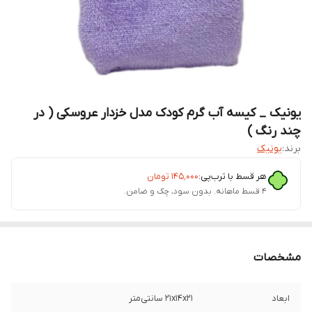
یونیک _ کیسه آب گرم کودک مدل خزدار عروسکی ( در
چند رنگ )
برند:
یونیک
هر قسط با ترب‌پی:
۱۴۵٬۰۰۰
تومان
۴ قسط ماهانه. بدون سود، چک و ضامن.
مشخصات
ابعاد
21x۱۴x۲۱ سانتی‌متر