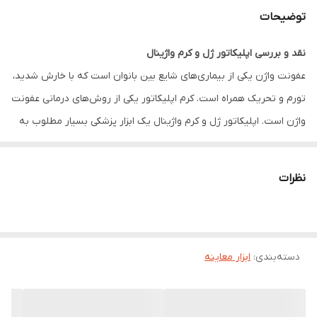
توضیحات
نقد و بررسی اپلیکاتور ژل و کرم واژینال
عفونت واژن یکی از بیماری‌های شایع بین بانوان است که با خارش شدید،
تورم و تحریک همراه است. کرم اپلیکاتور یکی از روش‌های درمانی عفونت
واژن است. اپلیکاتور ژل و کرم واژینال یک ابزار پزشکی بسیار مطلوب به
منظور وارد کردن کرم یا ژل به داخل رحم است که از پلاستیک ساخته
شده و امکان تنظیم دقیق مصرف دارو برای آن وجود دارد.
نظرات
این محصول یک بار مصرف بوده و دهانه آن به گونه ای طراحی شده
است که تناسب کامل با دهانه تیوب کرم داشته باشد. استفاده از این
محصول بسیار راحت بوده و هیچ گونه آسیبی برای شما ایجاد نخواهد
دسته‌بندی
:
ابزار معاینه
کرد. این محصول در بسته بندی ۶ عددی روانه بازار شده است و جهت
بهبود عفونت‌های رحمی به کار می‌آید.
اپلیکاتور واژینال برای چیست؟