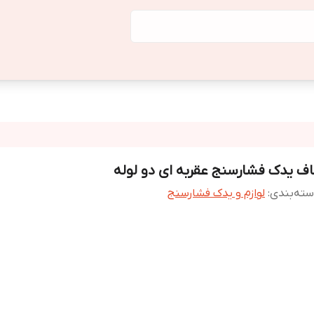
اف یدک فشارسنج عقربه ای دو لوله
ته‌بندی
:
لوازم و یدک فشارسنج