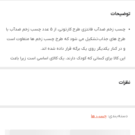
توضیحات
چسب زخم ضدآب فانتزی طرح کارتونی، از 5 عدد چسب زخم ضدآب با
طرح های جذاب تشکیل می شود که طرح چسب زخم ها متفاوت است
و در کنار یکدیگر روی یک برگه قرار داده شده اند.
این کالا برای کسانی که کودک دارند، یک کالای اساسی است زیرا باعث
می شود ، کودکان به زخم هایشان حس بد کمتری داشته
باشند. همچنین چسب زخم ضدآب است و جلوی خیس شدن زخم
نظرات
های مهم را می گیرد.
دسته‌بندی
:
چسب ها