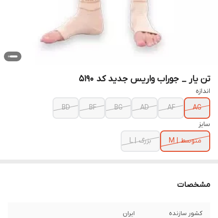
تن یار _ جوراب واریس جدید کد 5190
اندازه
BD
BF
BG
AD
AF
AG
سایز
متوسط | M
بزرگ | L
مشخصات
کشور سازنده
ایران