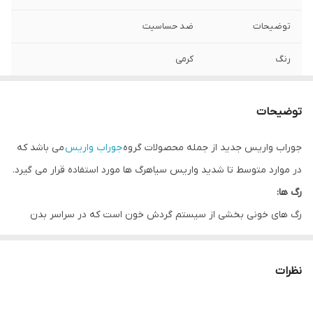
توضیحات
ضد حساسیت
رنگ
کرمی
توضیحات
جوراب واریس جدید از جمله محصولات گروه
جوراب واریس
می باشد که
در موارد متوسط تا شدید واریس سیاهرگ ها مورد استفاده قرار می گیرد.
رگ ها:
رگ های خونی بخشی از سیستم گردش خون است که در سراسر بدن
انسان حمل و نقل را انجام می دهند. سه نوع عمده رگ خونی وجود دارد:
سرخرگ که خون را از قلب خارج می کند .
نظرات
مویرگ، که تبادل مواد مغذی آب و مواد شیمیایی موجود در خون را بین
بافت ها انجام می دهد و سیاهرگ که خون را از مویرگها به قلب باز