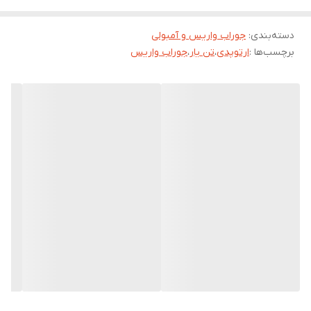
میگرداند.
دسته‌بندی
:
جوراب واریس و آمبولی
واریس سیاهرگهایی هستند که گشاد شده و پیچ وتاب پیدا کرده اند .
برچسب‌ها :
ارتوپدی
،
تن یار
،
جوراب واریس
کاربرد و ویژگی جوراب واریس جدید:
موارد متوسط تا شدید واریس سیاهرگ ها
تسهیل گردش خون
کمک به بازگشت خون سیاهرگی به قلب
پوشش بعد از جراحی
گشاد شدن سیاهرگ ها
بافته شده با نخ درجه یک وارداتی و سازگار با پوست
خصوصیات محصول:
بافت ضربدری درقسمت پاشنه و انگشت برای فیتینگ بهتر و راحتی
که باعث دوام بیشتر هم می شود.
کمپرس پیشرونده باعث بهبودی گردش خون می شود.